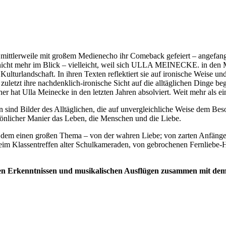
n mittlerweile mit großem Medienecho ihr Comeback gefeiert – angefa
ich nicht mehr im Blick – vielleicht, weil sich ULLA MEINECKE. in 
Kulturlandschaft. In ihren Texten reflektiert sie auf ironische Weise un
zuletzt ihre nachdenklich-ironische Sicht auf die alltäglichen Dinge b
er hat Ulla Meinecke in den letzten Jahren absolviert. Weit mehr als ei
ten sind Bilder des Alltäglichen, die auf unvergleichliche Weise dem 
ersönlicher Manier das Leben, die Menschen und die Liebe.
 dem einen großen Thema – von der wahren Liebe; von zarten Anfänge
eim Klassentreffen alter Schulkameraden, von gebrochenen Fernliebe-
n Erkenntnissen und musikalischen Ausflügen zusammen mit dem G