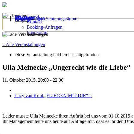
Infos
Galeriewand
Newsletter
Veranstaltungen
Konferenz- und Schulungsräume
Anfahrt
Bowling
Kontakt
Booking-Anfragen
Impressum
« Alle Veranstaltungen
Diese Veranstaltung hat bereits stattgefunden.
Ulla Meinecke „Ungerecht wie die Liebe“
11. Oktober 2015, 20:00
-
22:00
Lucy van Kuhl „FLIEGEN MIT DIR“
»
Leider musste Ulla Meinecke ihren Auftritt bei uns vom 01.10.2015 au
Ihr Management teilte uns heute auf Anfrage mit, dass es ihr den Ums
————————————————————————–