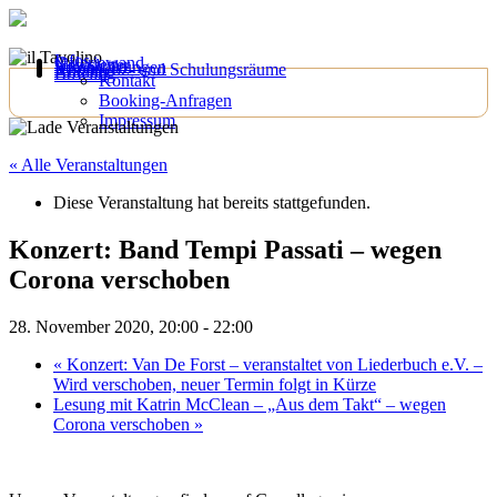
Infos
Galeriewand
Newsletter
Veranstaltungen
Konferenz- und Schulungsräume
Anfahrt
Bowling
Kontakt
Booking-Anfragen
Impressum
« Alle Veranstaltungen
Diese Veranstaltung hat bereits stattgefunden.
Konzert: Band Tempi Passati – wegen
Corona verschoben
28. November 2020, 20:00
-
22:00
«
Konzert: Van De Forst – veranstaltet von Liederbuch e.V. –
Wird verschoben, neuer Termin folgt in Kürze
Lesung mit Katrin McClean – „Aus dem Takt“ – wegen
Corona verschoben
»