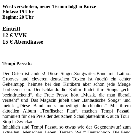
Wird verschoben, neuer Termin folgt in Kürze
Einlass: 19 Uhr
Beginn: 20 Uhr
Eintritt
12 € VVK
15 € Abendkasse
Tempi Passati:
Der Osten ist anders! Diese Singer-Songwriter-Band mit Latino-
Grooves und cleveren deutschen Texten ist (noch) ein echter
Geheimtipp, heimste bei den Kritikern aber schon jede Menge
Lorbeeren ein. Deutschlandradio Kultur findet ihre Songs „echt
beeindruckend“, die Freie Presse hört „Musik, die man überall
versteht” und Das Magazin jubelt über „fantastische Songs“ und
meint: „Diese Band muss unbedingt durchhalten.“ Mit ihrem
aktuellen Album „Teuflischer Plan“, machen Tempi Passati,
nominiert für den Preis der deutschen Schallplattenkritik, auch Tour-
Stop in Zwickau.
Inhaltlich sind Tempi Passati so etwas wie der Gegenentwurf zum
aktuellen „Menschen, Leben, Tanzen, Welt“-Deutschpop. Die Band