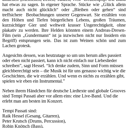
hat etwas zu sagen. In eigener Sprache. Stücke wie „Glück allein
macht auch nicht glücklich“ oder „Bleiben oder gehen“ sind
treffsichere Beobachtungen unserer Gegenwart. Sie erzählen von
den Höhen und Tiefen bürgerlichen Lebens, großen Träumen,
kurzsichtiger Gier und weltweit krasser Ungerechtigkeit, ohne
plakativ zu werden. Ihre Helden könnten einem Andreas-Dresen-
Film (sein „Gundermann“ ist ja inzwischen nicht nur Insidern ein
Begriff) entsprungen sein. Das ist zum Weinen schön und zum
Lachen grotesk.
Angesichts dessen, was heutzutage so um uns herum alles passiert
oder eben nicht passiert, kann ich nicht einfach nur Liebeslieder
schreiben”, sagt Hessel. “Ich denke zudem, Sinn und Form müssen
gleichberechtigt sein – die Musik ist für uns genauso wichtig wie die
Geschichten, die wir erzählen. Und wenn es nichts zu erzählen gibt,
spielen wir eben ein Instrumental.”
Neben ihrem Händchen für deutsche Liedtexte und globale Grooves
sind Tempi Passati aber vor allem eins: eine Live-Band. Und die
erlebt man am besten im Konzert.
Tempi Passati sind:
Raik Hessel (Gesang, Gitarren),
Peter Krutsch (Drums, Percussion),
Robin Knötsch (Bass),