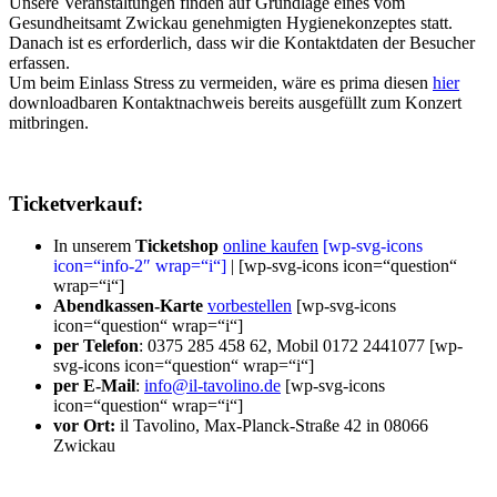
Unsere Veranstaltungen finden auf Grundlage eines vom
Gesundheitsamt Zwickau genehmigten Hygienekonzeptes statt.
Danach ist es erforderlich, dass wir die Kontaktdaten der Besucher
erfassen.
Um beim Einlass Stress zu vermeiden, wäre es prima diesen
hier
downloadbaren Kontaktnachweis bereits ausgefüllt zum Konzert
mitbringen.
Ticketverkauf:
In unserem
Ticketshop
online kaufen
[wp-svg-icons
icon=“info-2″ wrap=“i“]
|
[wp-svg-icons icon=“question“
wrap=“i“]
Abendkassen-Karte
vorbestellen
[wp-svg-icons
icon=“question“ wrap=“i“]
per Telefon
: 0375 285 458 62, Mobil 0172 2441077
[wp-
svg-icons icon=“question“ wrap=“i“]
per E-Mail
:
info@il-tavolino.de
[wp-svg-icons
icon=“question“ wrap=“i“]
vor Ort:
il Tavolino, Max-Planck-Straße 42 in 08066
Zwickau