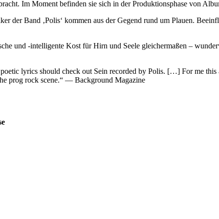
acht. Im Moment befinden sie sich in der Produktionsphase von Alb
usiker der Band ‚Polis‘ kommen aus der Gegend rund um Plauen. Beeinf
che und -intelligente Kost für Hirn und Seele gleichermaßen – wunderv
oetic lyrics should check out Sein recorded by Polis. […] For me this 
the prog rock scene.“ — Background Magazine
se