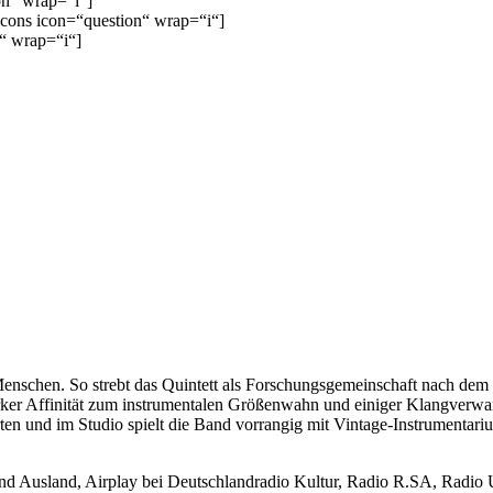
on“ wrap=“i“]
icons icon=“question“ wrap=“i“]
“ wrap=“i“]
 Menschen. So strebt das Quintett als Forschungsgemeinschaft nach dem
ker Affinität zum instrumentalen Größenwahn und einiger Klangverwand
rten und im Studio spielt die Band vorrangig mit Vintage-Instrumentar
nd Ausland, Airplay bei Deutschlandradio Kultur, Radio R.SA, Radio 