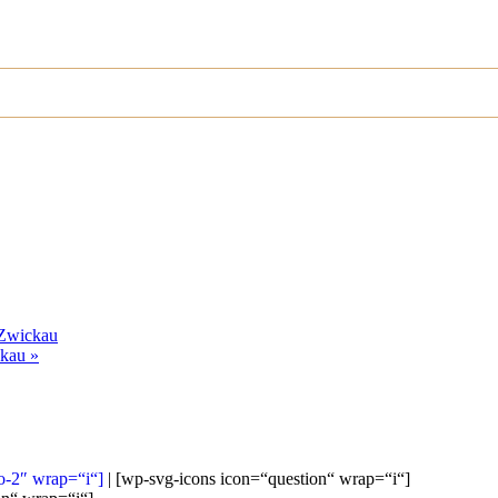
 Zwickau
ickau
»
o-2″ wrap=“i“]
|
[wp-svg-icons icon=“question“ wrap=“i“]