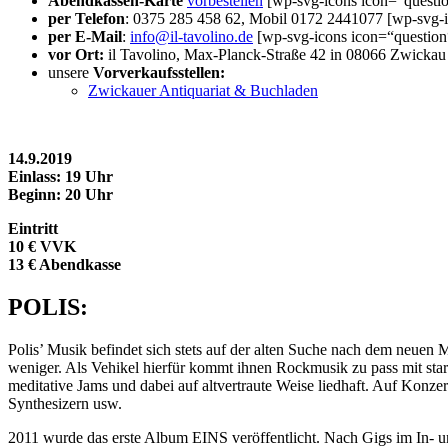
Abendkassen-Karte
vorbestellen
[wp-svg-icons icon=“questi
per Telefon
: 0375 285 458 62, Mobil 0172 2441077
[wp-svg-
per E-Mail
:
info@il-tavolino.de
[wp-svg-icons icon=“question
vor Ort:
il Tavolino, Max-Planck-Straße 42 in 08066 Zwickau
unsere
Vorverkaufsstellen:
Zwickauer Antiquariat & Buchladen
14.9.2019
Einlass: 19 Uhr
Beginn: 20 Uhr
Eintritt
10 € VVK
13 € Abendkasse
POLIS:
Polis’ Musik befindet sich stets auf der alten Suche nach dem neuen
weniger. Als Vehikel hierfür kommt ihnen Rockmusik zu pass mit star
meditative Jams und dabei auf altvertraute Weise liedhaft. Auf Konze
Synthesizern usw.
2011 wurde das erste Album EINS veröffentlicht. Nach Gigs im In- u