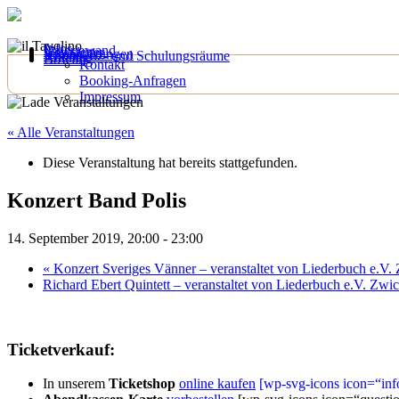
Infos
Galeriewand
Newsletter
Veranstaltungen
Konferenz- und Schulungsräume
Anfahrt
Bowling
Kontakt
Booking-Anfragen
Impressum
« Alle Veranstaltungen
Diese Veranstaltung hat bereits stattgefunden.
Konzert Band Polis
14. September 2019, 20:00
-
23:00
«
Konzert Sveriges Vänner – veranstaltet von Liederbuch e.V.
Richard Ebert Quintett – veranstaltet von Liederbuch e.V. Zw
Ticketverkauf:
In unserem
Ticketshop
online kaufen
[wp-svg-icons icon=“inf