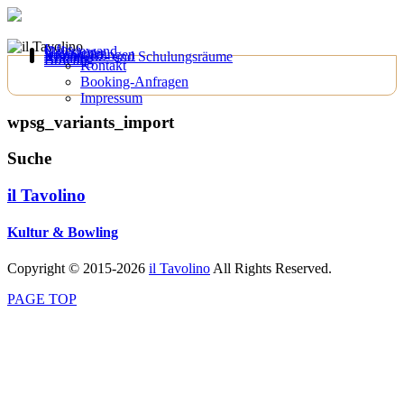
Infos
Galeriewand
Newsletter
Veranstaltungen
Konferenz- und Schulungsräume
Anfahrt
Bowling
Kontakt
Booking-Anfragen
Impressum
wpsg_variants_import
Suche
il Tavolino
Kultur & Bowling
Copyright © 2015-2026
il Tavolino
All Rights Reserved.
PAGE TOP