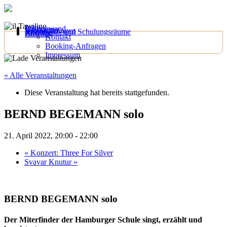
Infos
Galeriewand
Newsletter
Veranstaltungen
Konferenz- und Schulungsräume
Anfahrt
Bowling
Kontakt
Booking-Anfragen
Impressum
« Alle Veranstaltungen
Diese Veranstaltung hat bereits stattgefunden.
BERND BEGEMANN solo
21. April 2022, 20:00
-
22:00
«
Konzert: Three For Silver
Svavar Knutur
»
BERND BEGEMANN solo
Der Miterfinder der Hamburger Schule singt, erzählt und