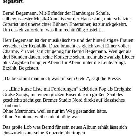
begeistert.
Bernd Begemann, Mit-Erfinder der Hamburger Schule,
stilbewusstester Musik-Connaisseur der Hansestadt, unterschätzter
Gitarrist und unerreichter Bühnen-Entertainer, ist zurückgekehrt.
Um das einzufordern, was ihm rechtmäßig zusteht…
Herr Bege­mann ist der musi­ka­lischste und der hin­ter­lis­tigste Frau­en­
ver­ste­her der Repu­blik. Dazu braucht es gleich zwei Eimer vol­ler
Charme. Zu viel ist nicht genug für Bernd Bege­mann. Weni­ger als
drei Stun­den dau­ern seine Kon­zerte sel­ten, mehr als zwan­zig Lie­der
plus Zuga­ben bringt er Abend für Abend unter die Leute. Singt.
Erzählt. Begeistert.
„Da bekommt man noch was für sein Geld.“, sagt die Presse.
… „Eine kurze Liste mit Forderungen“ zelebriert Pop als Ereignis:
Große Songs, mit einem großen Ensemble im großen Saal des
geschichtsträchtigen Bremer Studio Nord direkt auf klassisches
Tonband.
Ohne Metronom, weil es nur im Weg gestanden hätte.
Ohne Autotune, weil es nicht nötig war.
Das große Lob was Bernd für sein neues Album erhält lässt sich
eins-zu-eins auf seine Konzerte übertragen.