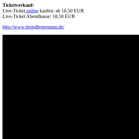
Ticketverkauf:
Live-Ticket
online
kaufen: ab 16,50 EUR
Live-Ticket Abendkasse: 18,50 EUR
http://www.berndbegemann.de/